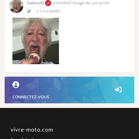
Dabou83
a modifié l’image de son profil
•
IL Y A 4 ANNÉES
CONNECTEZ-VOUS
vivre-moto.com