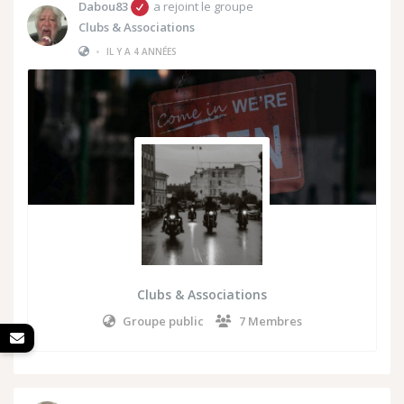
Dabou83
a rejoint le groupe
Clubs & Associations
•
IL Y A 4 ANNÉES
Clubs & Associations
Groupe public
7 Membres