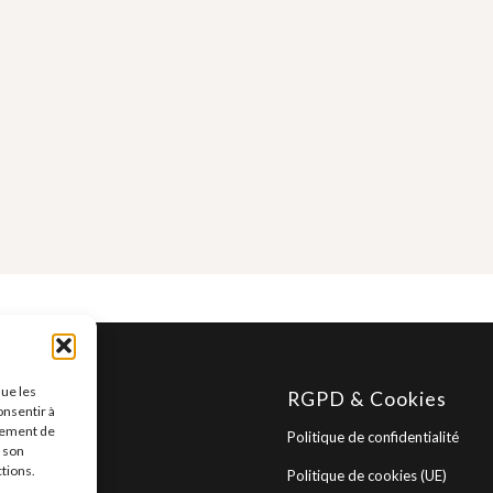
que les
ide du site
RGPD & Cookies
onsentir à
tement de
Politique de confidentialité
u site
r son
ctions.
Politique de cookies (UE)
site