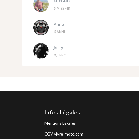
Miss-HD
@MISS-HD
Anne
@ANNE
Jerry
@JERRY
Infos Légales
Mentions Légales
CGV vivre-moto.com