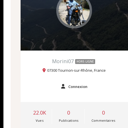
Morini07
HORS LIGNE
07300 Tournon-sur-Rhône, France
Connexion
22.0K
0
0
Vues
Publications
Commentaires