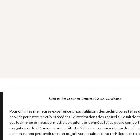
Gérer le consentement aux cookies
Pour offrir les meilleures expériences, nous utilisons des technologies telles 
vivre-moto.com
Vue rap
cookies pour stocker et/ou accéder aux informations des appareils. Le fait de c
ces technologies nous permettra de traiter des données telles que le compor
Accueil du site
Membres d
navigation ou les ID uniques sur ce site. Le fait de ne pas consentir ou de retire
consentement peut avoir un effet négatif sur certaines caractéristiques et fon
Activités du site
Groupes du 