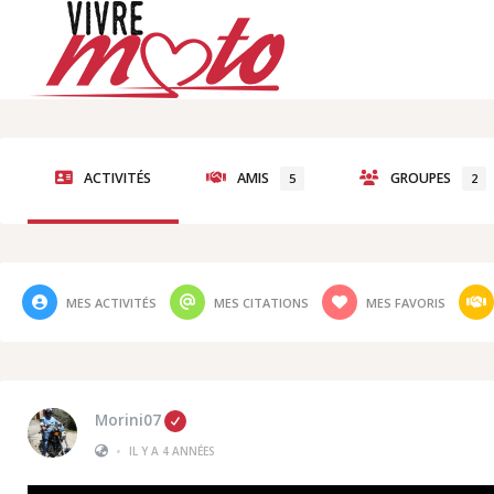
ACTIVITÉS
AMIS
GROUPES
5
2
MES ACTIVITÉS
MES CITATIONS
MES FAVORIS
Morini07
•
IL Y A 4 ANNÉES