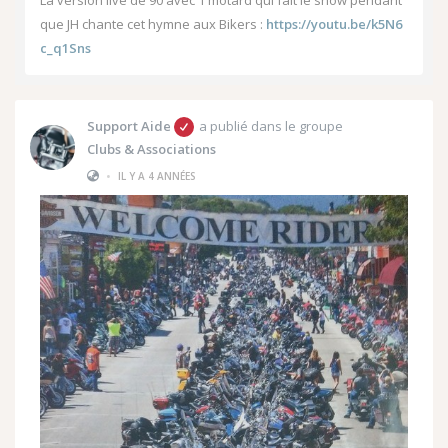
que JH chante cet hymne aux Bikers :
https://youtu.be/k5N6
c_q1Sns
Support Aide
a publié dans le groupe
Clubs & Associations
•
IL Y A 4 ANNÉES