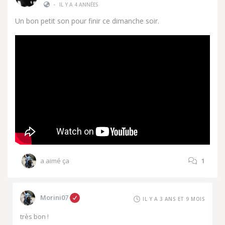
•
IL Y A 4 ANNÉES
Un bon petit son pour finir ce dimanche soir.
a aimé ça
1
Morini07
IL Y A 3 ANS ET 9 MOIS
très bon !