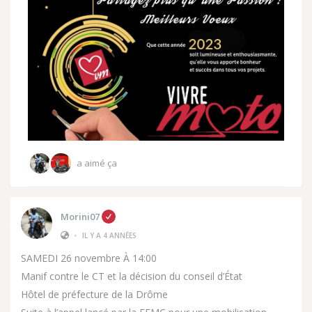
a aimé ça
Morini07
•
IL Y A 4 ANNÉES
SAMEDI 26 novembre À 14:00
Manif contre le CT et la décision du conseil d’État
Hôtel de préfecture de la Drôme