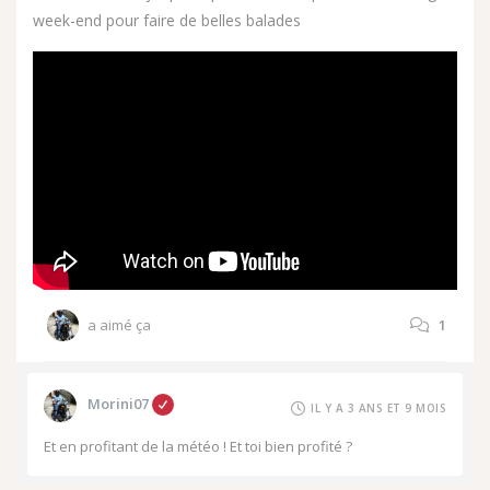
week-end pour faire de belles balades
a aimé ça
1
Morini07
IL Y A 3 ANS ET 9 MOIS
Et en profitant de la météo ! Et toi bien profité ?