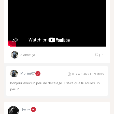
a aimé ça
1
Morini07
IL Y A 3 ANS ET 9 MOIS
bonjour avec un peu de décalage.. Est-ce que tu roules un
peu ?
Jerry