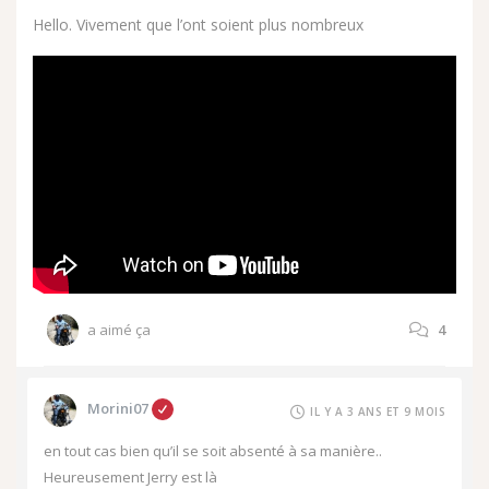
Hello. Vivement que l’ont soient plus nombreux
a aimé ça
4
Morini07
IL Y A 3 ANS ET 9 MOIS
en tout cas bien qu’il se soit absenté à sa manière..
Heureusement Jerry est là