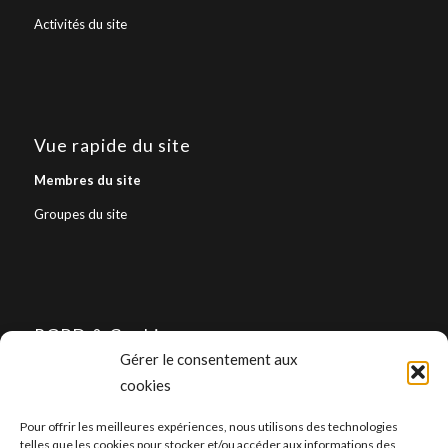
Activités du site
Vue rapide du site
Membres du site
Groupes du site
RGPD & Cookies
Gérer le consentement aux
Politique de confidentialité
cookies
Politique de cookies (UE)
Pour offrir les meilleures expériences, nous utilisons des technologies
telles que les cookies pour stocker et/ou accéder aux informations des