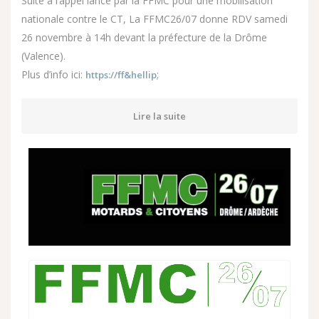
Suite à l’appel lancé par la FFMC pour une mobilisation
nationale contre le CT, La FFMC26/07 donne RDV samedi
26 novembre à 14h devant la préfecture de la Drôme
(Valence).
Plus d’info ici:
;
https://ff&hellip
Lire la suite