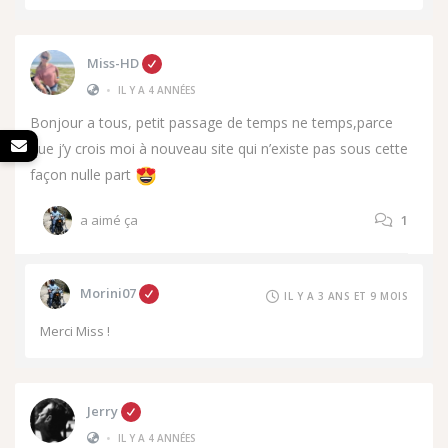
Miss-HD
•
IL Y A 4 ANNÉES
Bonjour a tous, petit passage de temps ne temps,parce
que j’y crois moi à nouveau site qui n’existe pas sous cette
façon nulle part
a aimé ça
1
Morini07
IL Y A 3 ANS ET 9 MOIS
Merci Miss !
Jerry
•
IL Y A 4 ANNÉES