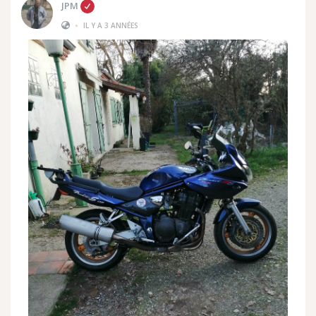
JPM
•
IL Y A 3 ANNÉES