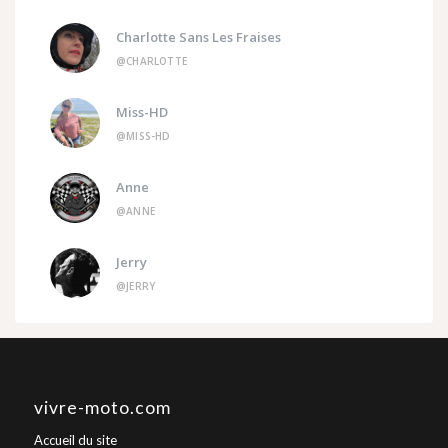
Charlotte Sans Les Fraises
@CHARLOTTE
Miss-HD
@MISS-HD
Anne
@ANNE
Jerry
@JERRY
vivre-moto.com
Accueil du site