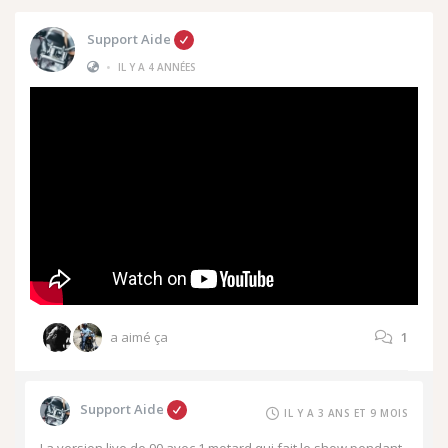
Support Aide
•
IL Y A 4 ANNÉES
a aimé ça
1
Support Aide
IL Y A 3 ANS ET 9 MOIS
La version live de 90 avec 1 motard qui fait le show pendant