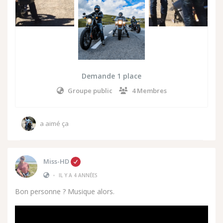
Demande 1 place
Groupe public
4 Membres
a aimé ça
Miss-HD
•
IL Y A 4 ANNÉES
Bon personne ? Musique alors.